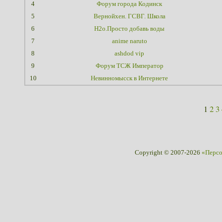
4
Форум города Кодинск
5
Вернойхен. ГСВГ. Школа
6
H2o.Просто добавь воды
7
anime naruto
8
ashdod vip
9
Форум ТСЖ Император
10
Невинномысск в Интернете
1
2
3
Copyright © 2007-2026
«Перс