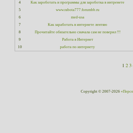
4
Как зароботать и программы для зароботка в интренете
5
www.rabota777.forumbb.ru
6
med-usa
7
Как заработать в интернете лентяю
8
Прочитайте обязательно сначала сам не поверил !!!
9
Работа в Интернет
10
работа по интернету
1
2
3
Copyright © 2007-2026
«Перс