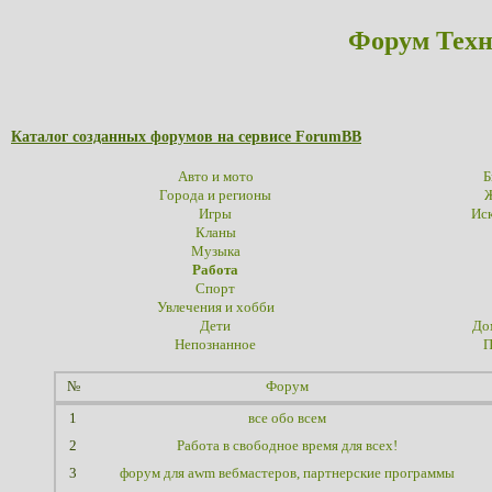
Форум Техн
Каталог созданных форумов на сервисе ForumBB
Авто и мото
Б
Города и регионы
Ж
Игры
Иск
Кланы
Музыка
Работа
Спорт
Увлечения и хобби
Дети
До
Непознанное
П
№
Форум
1
все обо всем
2
Работа в свободное время для всех!
3
форум для awm вебмастеров, партнерские программы