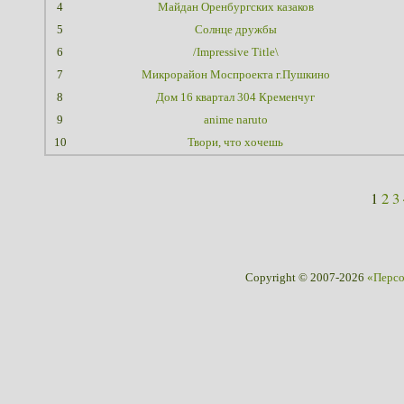
4
Майдан Оренбургских казаков
5
Солнце дружбы
6
/Impressive Title\
7
Микрорайон Моспроекта г.Пушкино
8
Дом 16 квартал 304 Кременчуг
9
anime naruto
10
Твори, что хочешь
1
2
3
Copyright © 2007-2026
«Перс