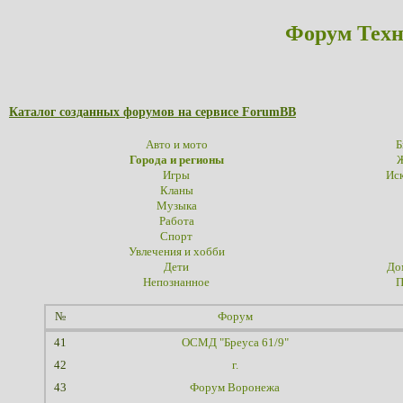
Форум Техн
Каталог созданных форумов на сервисе ForumBB
Авто и мото
Б
Города и регионы
Ж
Игры
Иск
Кланы
Музыка
Работа
Спорт
Увлечения и хобби
Дети
До
Непознанное
П
№
Форум
41
ОСМД "Бреуса 61/9"
42
г.
43
Форум Воронежа