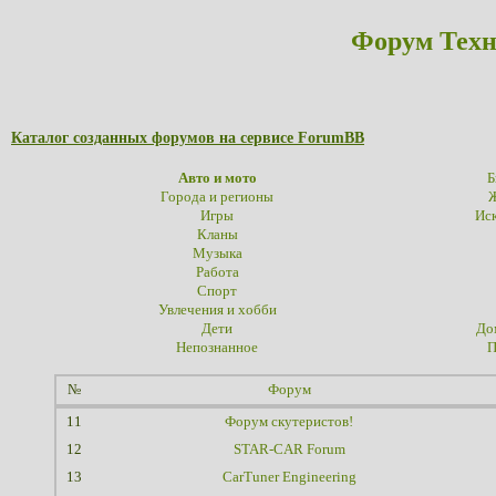
Форум Техн
Каталог созданных форумов на сервисе ForumBB
Авто и мото
Б
Города и регионы
Ж
Игры
Иск
Кланы
Музыка
Работа
Спорт
Увлечения и хобби
Дети
До
Непознанное
П
№
Форум
11
Форум скутеристов!
12
STAR-CAR Forum
13
CarTuner Engineering