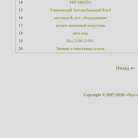
14
РИГАМОТО
15
Ульяновский Автомобильный Клуб
16
автозвук & доп. оборудование
17
купить вилочный погрузчик
18
авто мир
19
Ваз 2106-21061
20
Тюнинг и перетяжка салона
Назад
←
Copyright © 2007-2026
«Перс