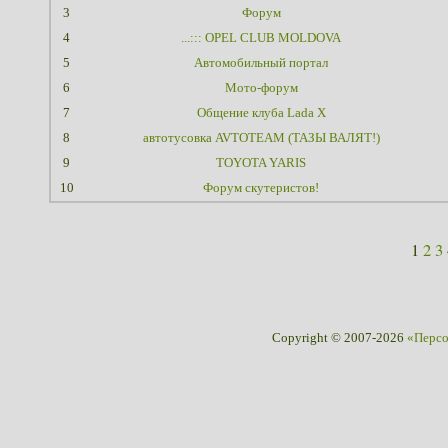
3
Форум
4
...::: OPEL CLUB MOLDOVA
5
Автомобильный портал
6
Мото-форум
7
Общение клуба Lada X
8
автотусовка AVTOTEAM (ТАЗЫ ВАЛЯТ!)
9
TOYOTA YARIS
10
Форум скутеристов!
1
2
3
Copyright © 2007-2026
«Перс