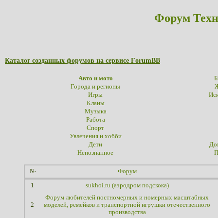
Форум Техн
Каталог созданных форумов на сервисе ForumBB
Авто и мото
Б
Города и регионы
Ж
Игры
Иск
Кланы
Музыка
Работа
Спорт
Увлечения и хобби
Дети
До
Непознанное
П
№
Форум
1
sukhoi.ru (аэродром подскока)
Форум любителей постномерных и номерных масштабных
2
моделей, ремейков и транспортной игрушки отечественного
производства