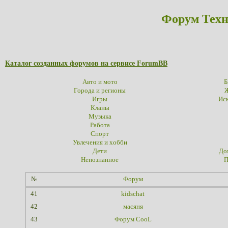
Форум Техн
Каталог созданных форумов на сервисе ForumBB
Авто и мото
Б
Города и регионы
Ж
Игры
Иск
Кланы
Музыка
Работа
Спорт
Увлечения и хобби
Дети
До
Непознанное
П
№
Форум
41
kidschat
42
масяня
43
Форум CooL