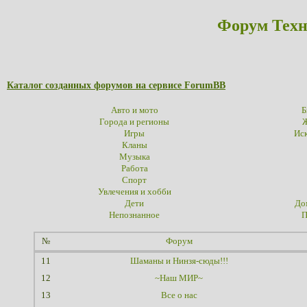
Форум Техн
Каталог созданных форумов на сервисе ForumBB
Авто и мото
Б
Города и регионы
Ж
Игры
Иск
Кланы
Музыка
Работа
Спорт
Увлечения и хобби
Дети
До
Непознанное
П
№
Форум
11
Шаманы и Нинзя-сюды!!!
12
~Наш МИР~
13
Все о нас