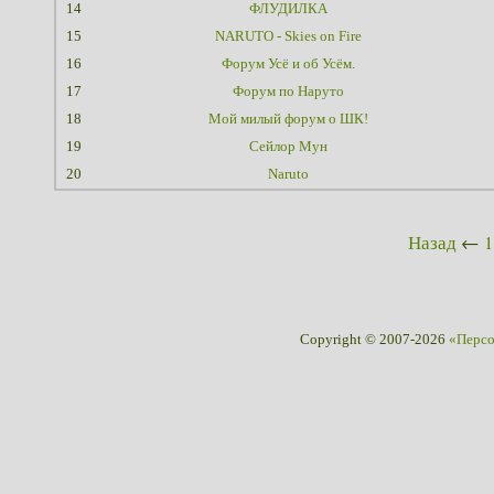
14
ФЛУДИЛКА
15
NARUTO - Skies on Fire
16
Форум Усё и об Усём.
17
Форум по Наруто
18
Мой милый форум о ШК!
19
Сейлор Мун
20
Naruto
Назад
←
1
Copyright © 2007-2026
«Перс