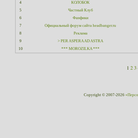
4
КОЛОБОК
5
Частный Клуб
6
Фанфики
7
Официальный форум сайта headbanger.ru
8
Реклама
9
> PER ASPERA AD ASTRA
10
*** MOROZILKA ***
1
2
3
Copyright © 2007-2026
«Перс