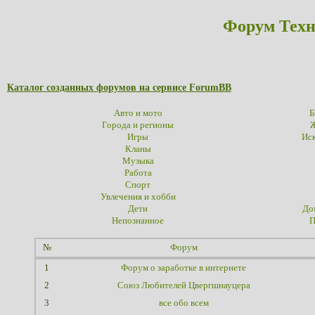
Форум Техн
Каталог созданных форумов на сервисе ForumBB
Авто и мото
Б
Города и регионы
Ж
Игры
Иск
Кланы
Музыка
Работа
Спорт
Увлечения и хобби
Дети
До
Непознанное
П
№
Форум
1
Форум о заработке в интернете
2
Союз Любителей Цвергшнауцера
3
все обо всем