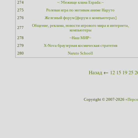
274
~:Убежище клана Espada:~
275
Ролевая игра по мотивам аниме Наруто
276
Железный форум [форум о компьютерах]
Общение, реклама, новости игрового мира и интернета,
277
компьютеры
278
~Наш МИР~
279
X-Nova браузерная космическая стратегия
280
Naruto Schooll
Назад
←
12
15
19
25
2
Copyright © 2007-2026
«Перс