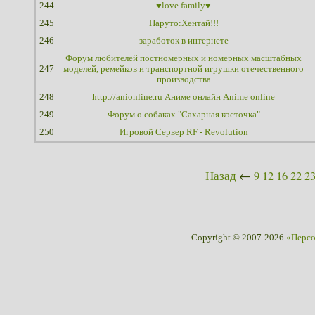
244
♥love family♥
245
Наруто:Хентай!!!
246
заработок в интернете
Форум любителей постномерных и номерных масштабных
247
моделей, ремейков и транспортной игрушки отечественного
производства
248
http://anionline.ru Аниме онлайн Anime online
249
Форум о собаках "Сахарная косточка"
250
Игровой Сервер RF - Revolution
Назад
←
9
12
16
22
2
Copyright © 2007-2026
«Перс