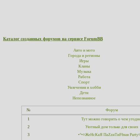
Каталог созданных форумов на сервисе ForumBB
Авто и мото
Города и регионы
Игры
Кланы
Музыка
Работа
Спорт
Увлечения и хобби
Дети
Непознанное
№
Форум
1
Тут можно говорить о чем угодн
2
Уютный дом только для своих
3
•°•¤ЖеНсКаЯ ПаZzиТиFfная Party¤