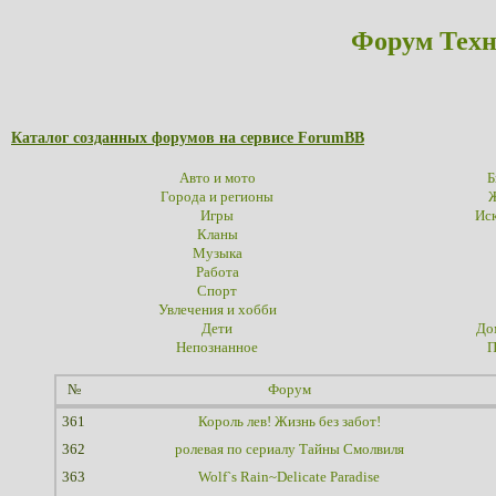
Форум Техн
Каталог созданных форумов на сервисе ForumBB
Авто и мото
Б
Города и регионы
Ж
Игры
Иск
Кланы
Музыка
Работа
Спорт
Увлечения и хобби
Дети
До
Непознанное
П
№
Форум
361
Король лев! Жизнь без забот!
362
ролевая по сериалу Тайны Смолвиля
363
Wolf`s Rain~Delicate Paradise