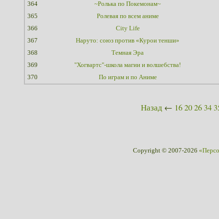
364
~Ролька по Покемонам~
365
Ролевая по всем аниме
366
City Life
367
Наруто: союз против «Курои тенши»
368
Темная Эра
369
"Хогвартс"-школа магии и волшебства!
370
По играм и по Аниме
Назад
←
16
20
26
34
3
Copyright © 2007-2026
«Перс