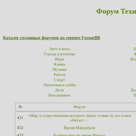
Форум Техн
Каталог созданных форумов на сервисе ForumBB
Авто и мото
Б
Города и регионы
Ж
Игры
Иск
Кланы
Музыка
Работа
Спорт
Увлечения и хобби
Дети
До
Непознанное
П
№
Форум
~Мир, о существовании которого знают только те, кто в нем
451
обитает...~
452
Время Марадёров
453
Ролевая игра по аниме Наруто