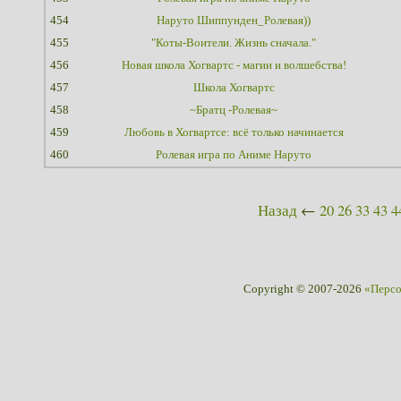
454
Наруто Шиппунден_Ролевая))
455
"Коты-Воители. Жизнь сначала."
456
Новая школа Хогвартс - магии и волшебства!
457
Школа Хогвартс
458
~Братц -Ролевая~
459
Любовь в Хогвартсе: всё только начинается
460
Ролевая игра по Аниме Наруто
Назад
←
20
26
33
43
4
Copyright © 2007-2026
«Перс