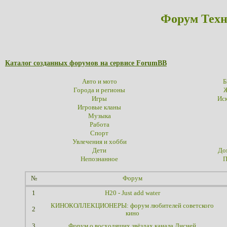
Форум Техн
Каталог созданных форумов на сервисе ForumBB
Авто и мото
Б
Города и регионы
Ж
Игры
Иск
Игровые кланы
Музыка
Работа
Спорт
Увлечения и хобби
Дети
До
Непознанное
П
№
Форум
1
H20 - Just add water
КИНОКОЛЛЕКЦИОНЕРЫ: форум любителей советского
2
кино
3
Форум о восходящих звёздах канала Дисней