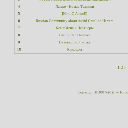
4
Naruto - Новые Техники
5
[NarutО АnimE]
6
Russian Community about Astrid Carolina Herrera
7
КсеноЛена и Партнёры
8
Глеб и Лера forever
9
На мажорной нотке
10
Киношка
1
2
3
Copyright © 2007-2026
«Перс