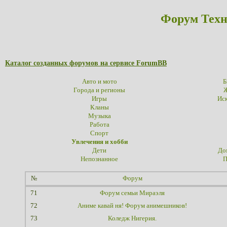
Форум Техн
Каталог созданных форумов на сервисе ForumBB
Авто и мото
Б
Города и регионы
Ж
Игры
Иск
Кланы
Музыка
Работа
Спорт
Увлечения и хобби
Дети
До
Непознанное
П
№
Форум
71
Форум семьи Мираэля
72
Аниме кавай ня! Форум анимешников!
73
Коледж Нигерия.