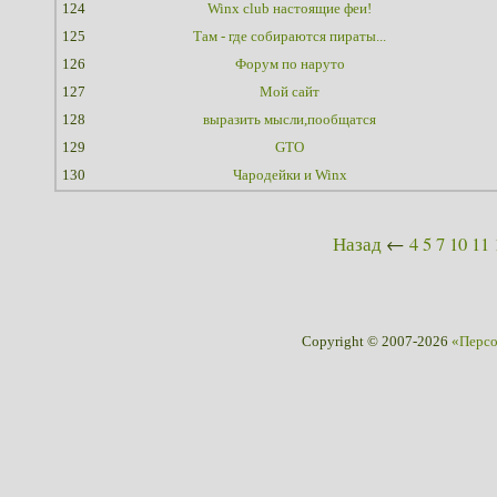
124
Winx club настоящие феи!
125
Там - где собираются пираты...
126
Форум по наруто
127
Мой сайт
128
выразить мысли,пообщатся
129
GTO
130
Чародейки и Winx
Назад
←
4
5
7
10
11
Copyright © 2007-2026
«Перс