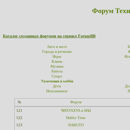
Форум Техн
Каталог созданных форумов на сервисе ForumBB
Авто и мото
Б
Города и регионы
Ж
Игры
Иск
Кланы
Музыка
Работа
Спорт
Увлечения и хобби
Дети
До
Непознанное
П
№
Форум
121
ЧИХУАХУА и МЫ
122
Habbo Time
123
NARUTO