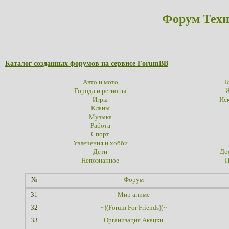
Форум Техн
Каталог созданных форумов на сервисе ForumBB
Авто и мото
Б
Города и регионы
Ж
Игры
Иск
Кланы
Музыка
Работа
Спорт
Увлечения и хобби
Дети
До
Непознанное
П
№
Форум
31
Мир аниме
32
~)(Forum For Friends)(~
33
Организация Акацки