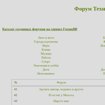
Форум Техн
Каталог созданных форумов на сервисе ForumBB
Авто и мото
Б
Города и регионы
Ж
Игры
Иск
Кланы
Музыка
Работа
Спорт
Увлечения и хобби
Дети
До
Непознанное
П
№
Форум
41
Зделать аватар, подпись и другое
42
В гостях у Maxxxa
43
Наруто ман