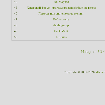
44
AniМарвел
45
Хакерский форум |програмирование|общение|взлом
46
Помощь при вирусном заражении.
47
Вебмастеру
48
danielgroup
49
HackerSoft
50
LiliSims
Назад
←
2
3
4
Copyright © 2007-2026
«Перс