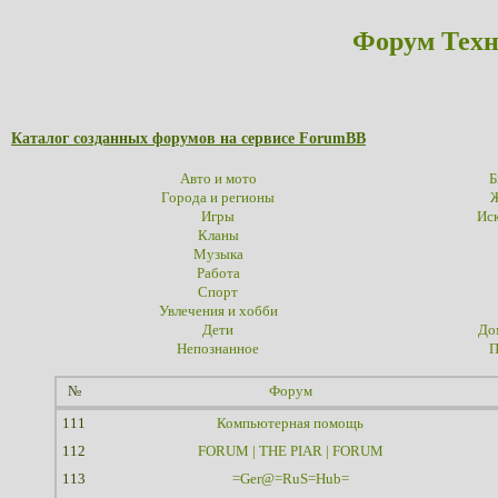
Форум Техн
Каталог созданных форумов на сервисе ForumBB
Авто и мото
Б
Города и регионы
Ж
Игры
Иск
Кланы
Музыка
Работа
Спорт
Увлечения и хобби
Дети
До
Непознанное
П
№
Форум
111
Компьютерная помощь
112
FORUM | THE PIAR | FORUM
113
=Ger@=RuS=Hub=