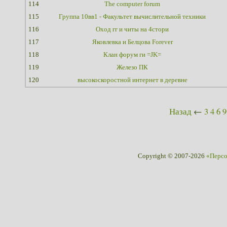
114
The computer forum
115
Группа 10вв1 - Факультет вычислительной техники
116
Оход гг и читы на 4стори
117
Яковлевка и Белцова Forever
118
Клан форум ги =JK=
119
Железо ПК
120
высокоскоростной интернет в деревне
Назад
←
3
4
6
9
Copyright © 2007-2026
«Перс