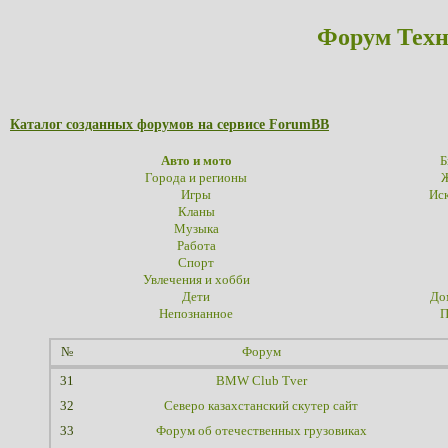
Форум Техн
Каталог созданных форумов на сервисе ForumBB
Авто и мото
Б
Города и регионы
Ж
Игры
Иск
Кланы
Музыка
Работа
Спорт
Увлечения и хобби
Дети
До
Непознанное
П
№
Форум
31
BMW Club Tver
32
Северо казахстанский скутер сайт
33
Форум об отечественных грузовиках