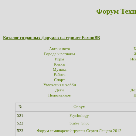
Форум Техн
Каталог созданных форумов на сервисе ForumBB
Авто и мото
Б
Города и регионы
Ж
Игры
Иск
Кланы
Музыка
Работа
Спорт
Увлечения и хобби
Дети
До
Непознанное
П
№
Форум
521
Psychology
522
Strike_Shot
523
Форум семинарской группы Сергея Лещева 2012