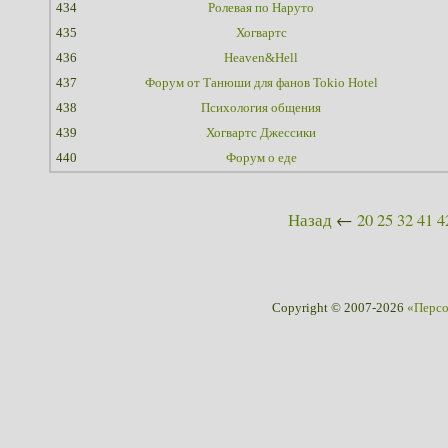
434
Ролевая по Наруто
435
Хогвартс
436
Heaven&Hell
437
Форум от Танюши для фанов Tokio Hotel
438
Психология общения
439
Хогвартс Джессики
440
Форум о еде
Назад
←
20
25
32
41
4
Copyright © 2007-2026
«Перс