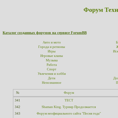
Форум Техн
Каталог созданных форумов на сервисе ForumBB
Авто и мото
Б
Города и регионы
Ж
Игры
Иск
Игровые кланы
Музыка
Работа
Спорт
Увлечения и хобби
Дети
До
Непознанное
П
№
Форум
341
ТЕСТ
342
Shaman King. Турнир Продолжается
343
Форум неофициального сайта "Песня года"