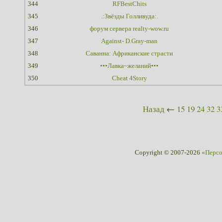
344
RFBestChits
345
.:Звёзды Голливуда:.
346
форум сервера realty-wow.ru
347
Against- D.Gray-man
348
Саванна: Африканские страсти
349
•••Лавка~желаний•••
350
Cheat 4Story
Назад
←
15
19
24
32
3
Copyright © 2007-2026
«Перс