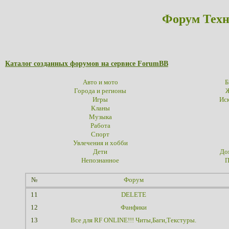
Форум Техн
Каталог созданных форумов на сервисе ForumBB
Авто и мото
Б
Города и регионы
Ж
Игры
Иск
Кланы
Музыка
Работа
Спорт
Увлечения и хобби
Дети
До
Непознанное
П
№
Форум
11
DELETE
12
Фанфики
13
Все для RF ONLINE!!! Читы,Баги,Текстуры.