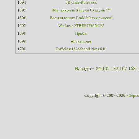
1694
5B class-RulezzzZ
1695
[Меланхолия Харухи Судзуми]™
1696
Все для ваших ГлаМУРных симсов!
1697
We Love STREETDANCE!
1698
Проба.
1699
●Pokemon●
1700
For5class161schooll.Now 6 b!
Назад
←
84
105
132
167
168
Copyright © 2007-2026
«Перс