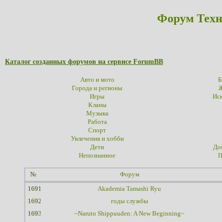
Форум Техн
Каталог созданных форумов на сервисе ForumBB
Авто и мото
Б
Города и регионы
Ж
Игры
Иск
Кланы
Музыка
Работа
Спорт
Увлечения и хобби
Дети
До
Непознанное
П
№
Форум
1691
Akademia Tamashi Ryu
1692
годы службы
1693
~Naruto Shippuuden: A New Beginning~