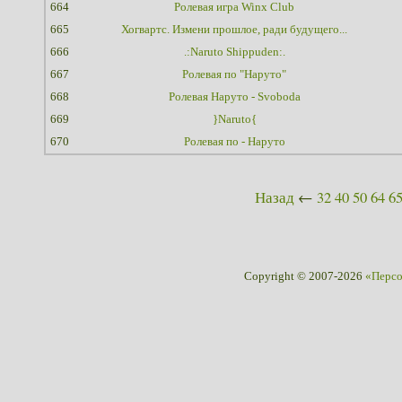
664
Ролевая игра Winx Club
665
Хогвартс. Измени прошлое, ради будущего...
666
.:Naruto Shippuden:.
667
Ролевая по "Наруто"
668
Ролевая Наруто - Svoboda
669
}Naruto{
670
Ролевая по - Наруто
Назад
←
32
40
50
64
6
Copyright © 2007-2026
«Перс