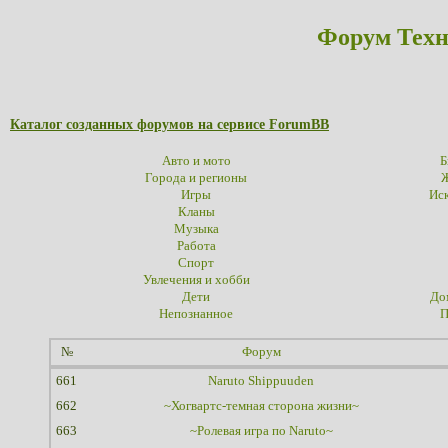
Форум Техн
Каталог созданных форумов на сервисе ForumBB
Авто и мото
Б
Города и регионы
Ж
Игры
Иск
Кланы
Музыка
Работа
Спорт
Увлечения и хобби
Дети
До
Непознанное
П
№
Форум
661
Naruto Shippuuden
662
~Хогвартс-темная сторона жизни~
663
~Ролевая игра по Naruto~