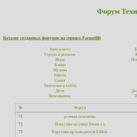
Форум Техн
Каталог созданных форумов на сервисе ForumBB
Авто и мото
Б
Города и регионы
Ж
Игры
Иск
Кланы
Музыка
Работа
Спорт
Увлечения и хобби
Дети
До
Непознанное
П
№
Форум
71
ролевая покемоны
72
Психушка на улице Вязов о.о
73
Карточки производителя Edibas