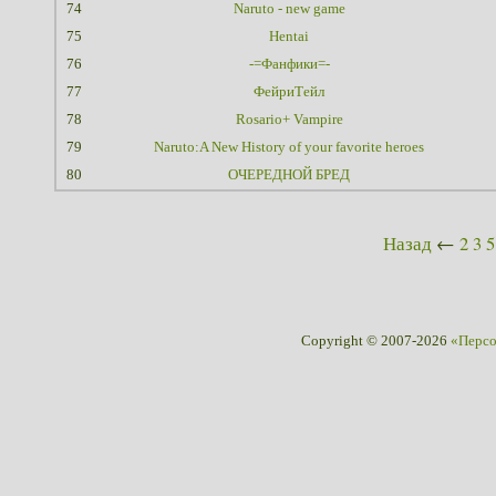
74
Naruto - new game
75
Hentai
76
-=Фанфики=-
77
ФейриТейл
78
Rosario+ Vampire
79
Naruto:A New History of your favorite heroes
80
ОЧЕРЕДНОЙ БРЕД
Назад
←
2
3
5
Copyright © 2007-2026
«Перс