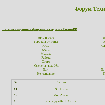
Форум Техн
Каталог созданных форумов на сервисе ForumBB
Авто и мото
Б
Города и регионы
Ж
Игры
Иск
Кланы
Музыка
Работа
Спорт
Увлечения и хобби
Дети
До
Непознанное
П
№
Форум
91
Gold cage
92
Мир Аниме
93
фан-форум Itachi Uchiha