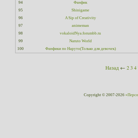
94
Фанфик
95
Shinigame
96
A Sip of Creativity
97
animeman
98
vokaloidNya.forumbb.ru
99
Naruto World
100
Фанфики по Наруто(Только для девочек)
Назад
←
2
3
4
Copyright © 2007-2026
«Перс