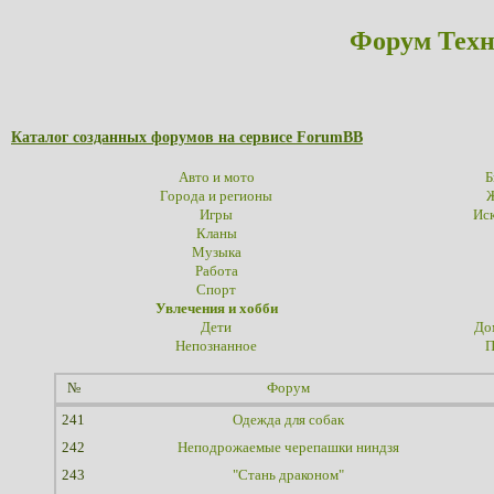
Форум Техн
Каталог созданных форумов на сервисе ForumBB
Авто и мото
Б
Города и регионы
Ж
Игры
Иск
Кланы
Музыка
Работа
Спорт
Увлечения и хобби
Дети
До
Непознанное
П
№
Форум
241
Одежда для собак
242
Неподрожаемые черепашки ниндзя
243
"Стань драконом"