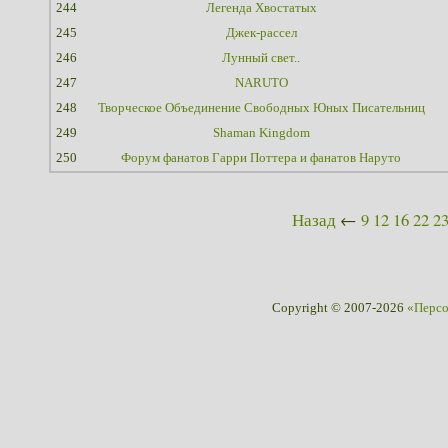
244
Легенда Хвостатых
245
Джек-рассел
246
Лунный свет..
247
NARUTO
248
Творческое Объединение Свободных Юных Писательниц
249
Shaman Kingdom
250
Форум фанатов Гарри Поттера и фанатов Наруто
Назад
←
9
12
16
22
2
Copyright © 2007-2026
«Перс