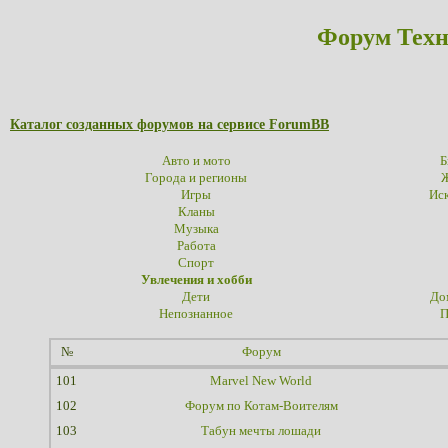
Форум Техн
Каталог созданных форумов на сервисе ForumBB
Авто и мото
Б
Города и регионы
Ж
Игры
Иск
Кланы
Музыка
Работа
Спорт
Увлечения и хобби
Дети
До
Непознанное
П
№
Форум
101
Marvel New World
102
Форум по Котам-Воителям
103
Табун мечты лошади