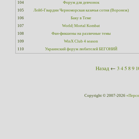
104
Форум для девчонок
105
Лейб-Гвардии Черноморская казачья сотня (Воронеж)
106
Баку в Теме
107
World| Mortal Kombat
108
Фан-фикшены на различные темы
109
WinX Club 4 season
110
Украинский форум любителей БЕГОНИЙ
Назад
←
3
4
5
8
9
1
Copyright © 2007-2026
«Перс