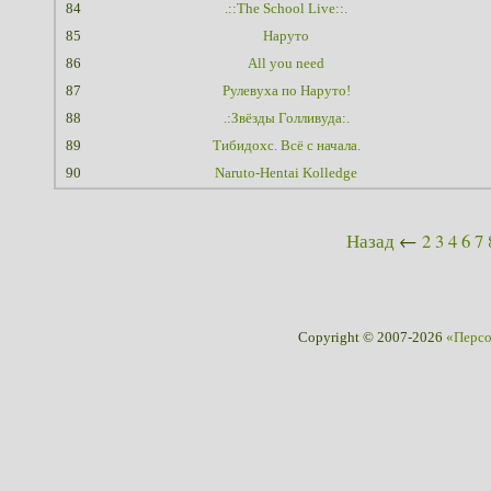
84
.::The School Live::.
85
Наруто
86
All you need
87
Рулевуха по Наруто!
88
.:Звёзды Голливуда:.
89
Тибидохс. Всё с начала.
90
Naruto-Hentai Kolledge
Назад
←
2
3
4
6
7
Copyright © 2007-2026
«Перс