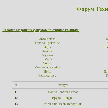
Форум Техн
Каталог созданных форумов на сервисе ForumBB
Авто и мото
Б
Города и регионы
Ж
Игры
Иск
Кланы
Музыка
Работа
Спорт
Увлечения и хобби
Дети
До
Непознанное
П
№
Форум
41
Naruto - ролевая игра!
42
Наруто Шипуден!
43
|Winx club. Весы Вселенной|