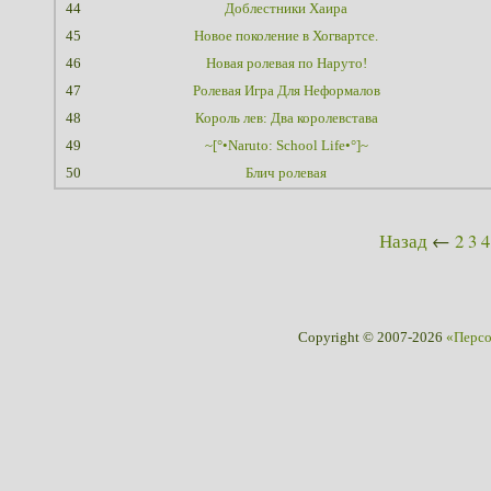
44
Доблестники Хаира
45
Новое поколение в Хогвартсе.
46
Новая ролевая по Наруто!
47
Ролевая Игра Для Неформалов
48
Король лев: Два королевстава
49
~[°•Naruto: School Life•°]~
50
Блич ролевая
Назад
←
2
3
4
Copyright © 2007-2026
«Перс