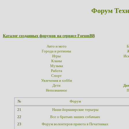
Форум Техн
Каталог созданных форумов на сервисе ForumBB
Авто и мото
Б
Города и регионы
Ж
Игры
Иск
Кланы
Музыка
Работа
Спорт
Увлечения и хобби
Дети
До
Непознанное
П
№
Форум
21
Наши йоркширские терьеры
22
Все о братьях наших собачьих
23
Форум волонтеров приюта в Печатниках