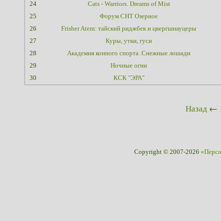
24
Cats - Warriors. Dreams of Mist
25
Форум СНТ Озерное
26
Frisher Atem: тайский риджбек и цвергшнауцеры
27
Куры, утки, гуси
28
Академия конного спорта .Снежные лошади
29
Ночные огни
30
КСК "ЭРА"
Назад
←
Copyright © 2007-2026
«Перс